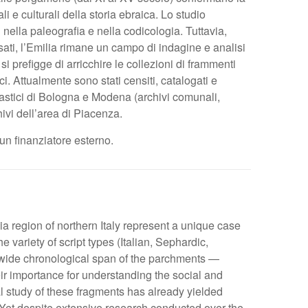
i e culturali della storia ebraica. Lo studio
 nella paleografia e nella codicologia. Tuttavia,
ati, l’Emilia rimane un campo di indagine e analisi
 prefigge di arricchire le collezioni di frammenti
ci. Attualmente sono stati censiti, catalogati e
siastici di Bologna e Modena (archivi comunali,
hivi dell’area di Piacenza.
 un finanziatore esterno.
 region of northern Italy represent a unique case
 variety of script types (Italian, Sephardic,
he wide chronological span of the parchments —
eir importance for understanding the social and
al study of these fragments has already yielded
Yet despite extensive research conducted over the