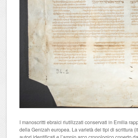
I manoscritti ebraici riutilizzati conservati in Emilia 
della Genizah europea. La varietà dei tipi di scrittura (i
autori identificati e l’ampio arco cronologico coperto 