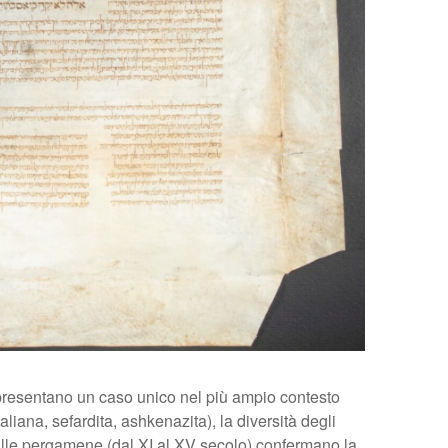
rappresentano un caso unico nel più ampio contesto
taliana, sefardita, ashkenazita), la diversità degli
dalle pergamene (dal XI al XV secolo) confermano la