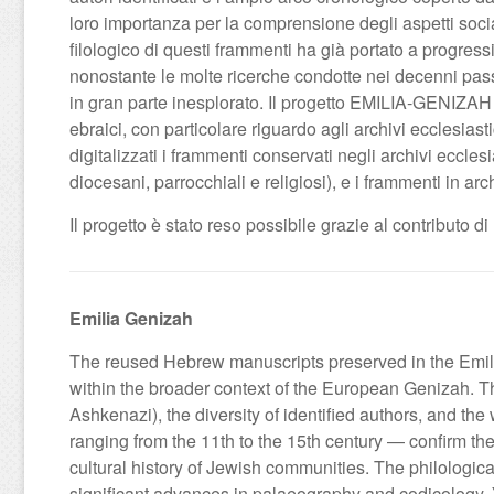
loro importanza per la comprensione degli aspetti social
filologico di questi frammenti ha già portato a progressi
nonostante le molte ricerche condotte nei decenni pass
in gran parte inesplorato. Il progetto EMILIA-GENIZAH si
ebraici, con particolare riguardo agli archivi ecclesiasti
digitalizzati i frammenti conservati negli archivi eccle
diocesani, parrocchiali e religiosi), e i frammenti in arc
Il progetto è stato reso possibile grazie al contributo di
Emilia Genizah
The reused Hebrew manuscripts preserved in the Emilia
within the broader context of the European Genizah. The
Ashkenazi), the diversity of identified authors, and t
ranging from the 11th to the 15th century — confirm th
cultural history of Jewish communities. The philologic
significant advances in palaeography and codicology. 