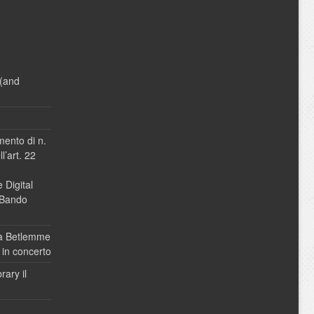
(and
mento di n.
l’art. 22
e Digital
 Bando
 da Betlemme
 in concerto
ary il