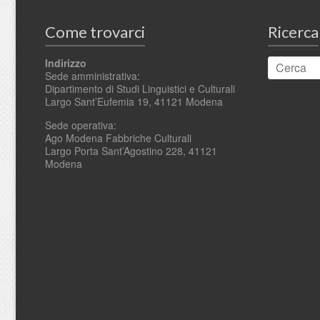
Come trovarci
Ricerca
Indirizzo
Sede amministrativa:
Dipartimento di Studi Linguistici e Culturali
Largo Sant’Eufemia 19, 41121 Modena
Sede operativa:
Ago Modena Fabbriche Culturali
Largo Porta Sant’Agostino 228, 41121
Modena